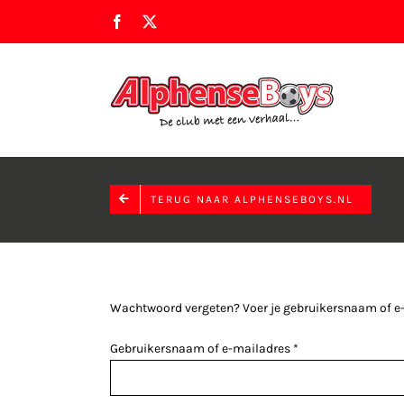
Ga
Facebook
X
naar
inhoud
TERUG NAAR ALPHENSEBOYS.NL
Wachtwoord vergeten? Voer je gebruikersnaam of e-ma
Vereist
Gebruikersnaam of e-mailadres
*