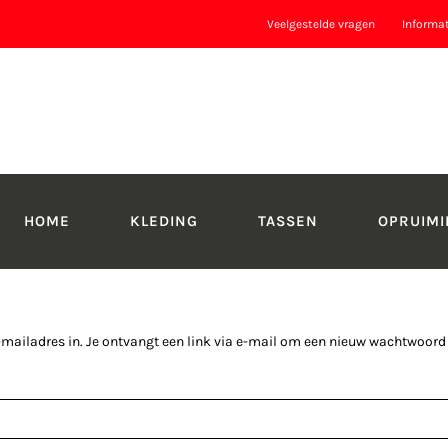
Veelgestelde vragen
Informa
HOME
KLEDING
TASSEN
OPRUIMI
iladres in. Je ontvangt een link via e-mail om een nieuw wachtwoord in