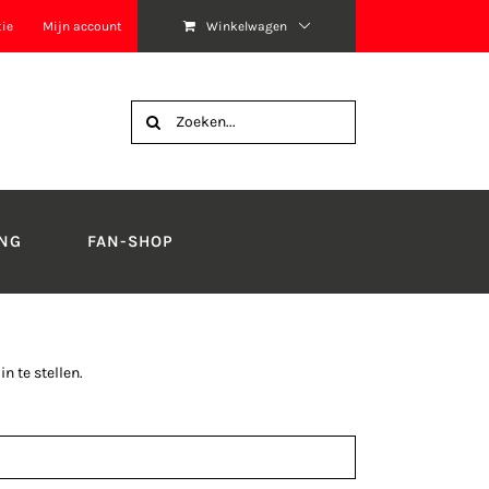
tie
Mijn account
Winkelwagen
Zoeken
naar:
NG
FAN-SHOP
 te stellen.