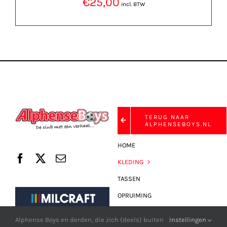
€
25,00
incl. BTW
TERUG NAAR
ALPHENSEBOYS.NL
HOME
KLEDING
TASSEN
OPRUIMING
FAN-SHOP
Alphense Boys en derden, die zich (deels) buiten
Instellingen