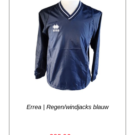
Errea | Regen/windjacks blauw