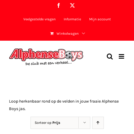
Ga
Facebook
X
naar
inhoud
Veelgestelde vragen
Informatie
Mijn account
Winkelwagen
Loop herkenbaar rond op de velden in jouw fraaie Alphense
Boys jas.
Sorteer op
Prijs