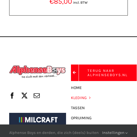
€
85,00
incl. BTW
TERUG NAAR
ALPHENSEBOYS.NL
HOME
KLEDING
TASSEN
OPRUIMING
FAN-SHOP
Alphense Boys en derden, die zich (deels) buiten
Instellingen