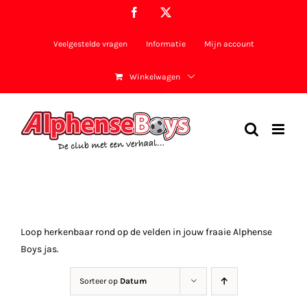
Ga
Facebook
X
naar
inhoud
Veelgestelde vragen
Informatie
Mijn account
Winkelwagen
Loop herkenbaar rond op de velden in jouw fraaie Alphense
Boys jas.
Sorteer op
Datum