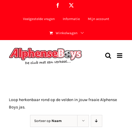
Ga
Facebook
X
naar
inhoud
Veelgestelde vragen
Informatie
Mijn account
Winkelwagen
Loop herkenbaar rond op de velden in jouw fraaie Alphense
Boys jas.
Sorteer op
Naam