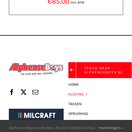
€
85,00
incl. BTW
TERUG NAAR
ALPHENSEBOYS.NL
HOME
KLEDING
TASSEN
OPRUIMING
FAN-SHOP
Alphense Boys en derden, die zich (deels) buiten
Instellingen