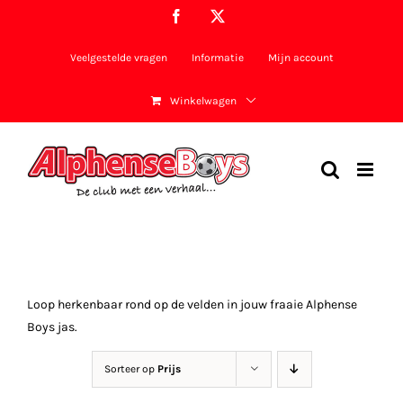
Ga
Facebook
X
naar
inhoud
Veelgestelde vragen
Informatie
Mijn account
Winkelwagen
Loop herkenbaar rond op de velden in jouw fraaie Alphense
Boys jas.
Sorteer op
Prijs